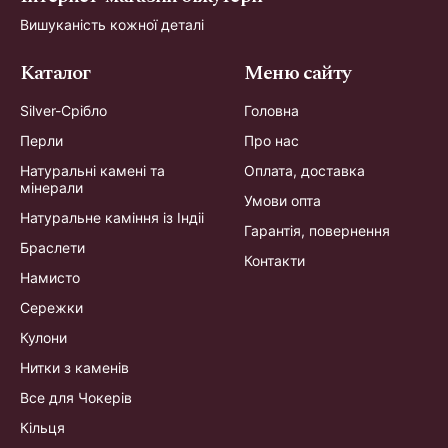
Вишуканість кожної деталі
Каталог
Меню сайту
Silver-Срібло
Головна
Перли
Про нас
Натуральні камені та
Оплата, доставка
мінерали
Умови опта
Натуральне каміння із Індіі
Гарантія, повернення
Браслети
Контакти
Намисто
Сережки
Кулони
Нитки з каменів
Все для Чокерів
Кільця