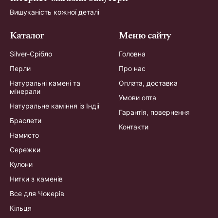
Вишуканість кожної деталі
Каталог
Меню сайту
Silver-Срібло
Головна
Перли
Про нас
Натуральні камені та
Оплата, доставка
мінерали
Умови опта
Натуральне каміння із Індіі
Гарантія, повернення
Браслети
Контакти
Намисто
Сережки
Кулони
Нитки з каменів
Все для Чокерів
Кільця