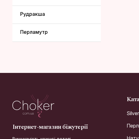
Рудракша
Перламутр
Кат
Silve
Інтернет-магазин біжутерії
Перл
Натур
Вишуканість кожної деталі