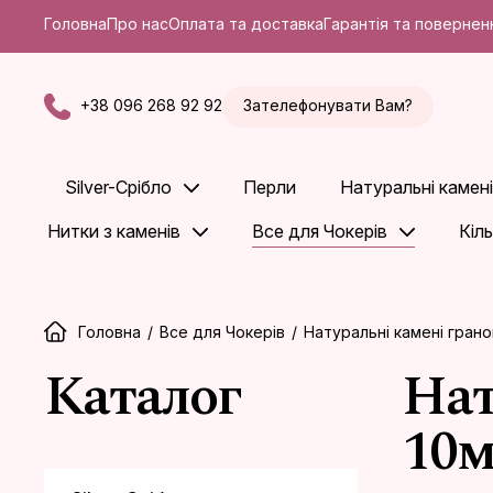
Головна
Про нас
Оплата та доставка
Гарантія та повернен
+38 096 268 92 92
Зателефонувати Вам?
Silver-Срібло
Перли
Натуральні камені
Нитки з каменів
Все для Чокерів
Кіл
Головна
/
Все для Чокерів
/
Натуральні камені грано
Каталог
Нат
10