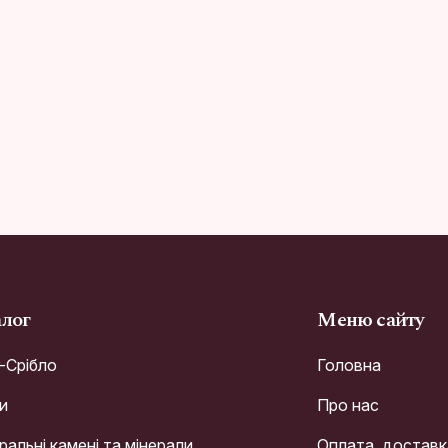
алог
Меню сайту
r-Срібло
Головна
и
Про нас
альні камені та мінерали
Оплата, доставк