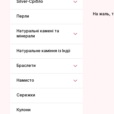
Silver-Срібло
На жаль, т
Перли
Натуральні камені та
мінерали
Натуральне каміння із Індіі
Браслети
Намисто
Сережки
Кулони