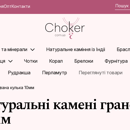
ня
Опт
Контакти
 та мінерали
Натуральне каміння із Індіі
Брасл
ьця
Чотки
Корал
Брелоки
Фурнітура
Рудракша
Перламутр
Переглянуті товари
вана кулька 10мм
уральні камені гран
мм