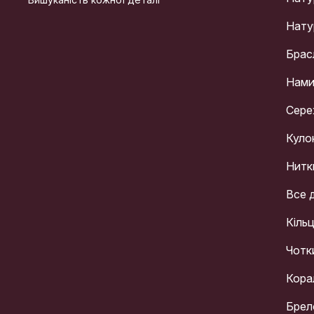
Натур
Брас
Нами
Сере
Куло
Нитк
Все 
Кіль
Чотк
Кора
Брел