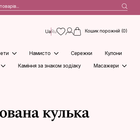
Кошик порожній (0)
Ua
Ru
ети
Намисто
Сережки
Кулони
Каміння за знаком зодіаку
Масажери
ована кулька