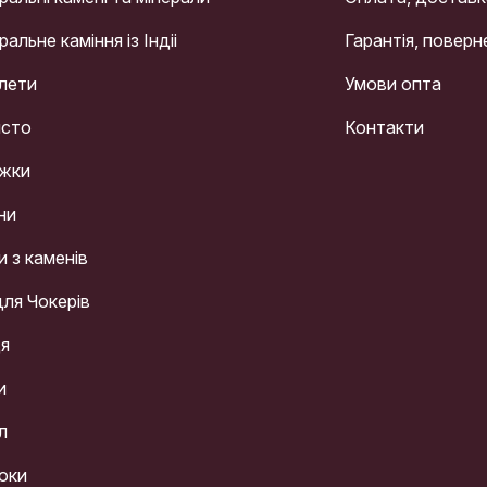
альне каміння із Індіі
Гарантія, поверн
лети
Умови опта
сто
Контакти
жки
ни
и з каменів
для Чокерів
ця
и
л
оки