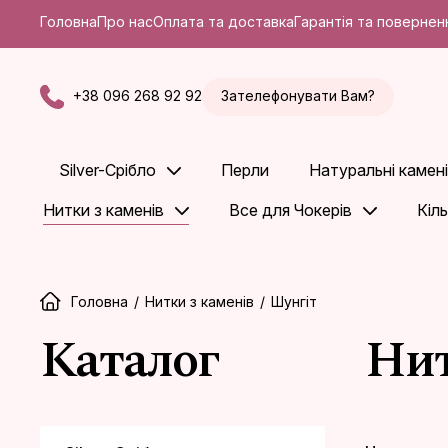
Головна
Про нас
Оплата та доставка
Гарантія та повернен
+38 096 268 92 92
Зателефонувати Вам?
Silver-Срібло
Перли
Натуральні камені
Нитки з каменів
Все для Чокерів
Кіл
Головна
/
Нитки з каменів
/
Шунгіт
Каталог
Нит