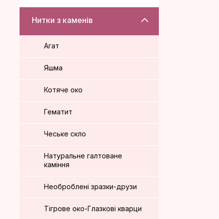
Нитки з каменів
Агат
Яшма
Котяче око
Гематит
Чеське скло
Натуральне галтоване
каміння
Необроблені зразки-друзи
Тігрове око-Глазкові кварци