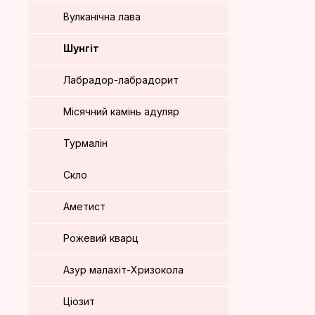
Вулканічна лава
Шунгіт
Лабрадор-лабрадорит
Місячний камінь адуляр
Турмалін
Скло
Аметист
Рожевий кварц
Азур малахіт-Хризокола
Ціозит