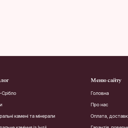
алог
Меню сайту
r-Срібло
Головна
и
Про нас
альні камені та мінерали
Оплата, доставк
альне каміння із Індіі
Гарантія, поверн