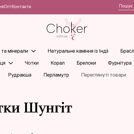
ня
Опт
Контакти
 та мінерали
Натуральне каміння із Індіі
Брасл
ьця
Чотки
Корал
Брелоки
Фурнітура
Рудракша
Перламутр
Переглянуті товари
ки Шунгіт