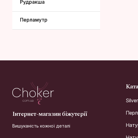
Рудракша
Перламутр
Кат
Silve
Інтернет-магазин біжутерії
Перл
Натур
Вишуканість кожної деталі
Натур