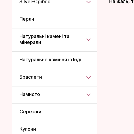
На жаль, т
Silver-Срібло
Перли
Натуральні камені та
мінерали
Натуральне каміння із Індіі
Браслети
Намисто
Сережки
Кулони