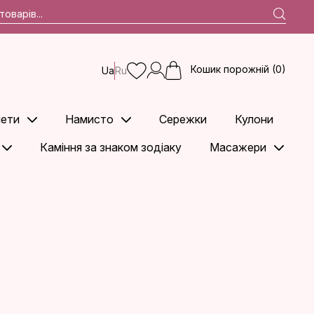
Кошик порожній (0)
Ua
Ru
ети
Намисто
Сережки
Кулони
Каміння за знаком зодіаку
Масажери