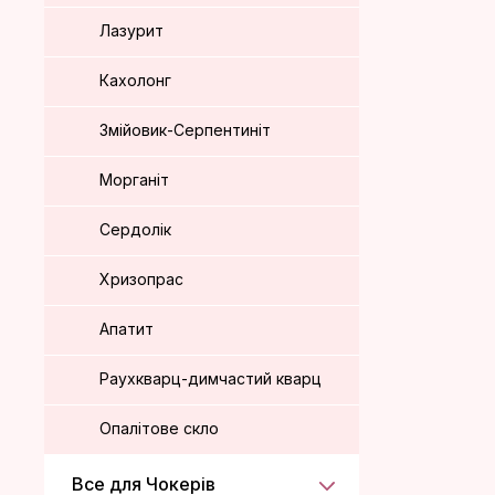
Лазурит
Кахолонг
Змійовик-Серпентиніт
Морганіт
Сердолік
Хризопрас
Апатит
Раухкварц-димчастий кварц
Опалітове скло
Все для Чокерів