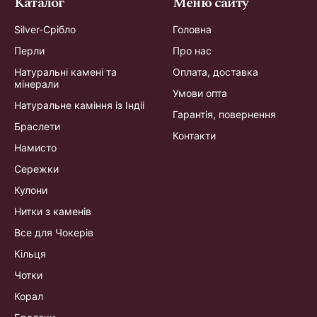
Каталог
Меню сайту
Silver-Срібло
Головна
Перли
Про нас
Натуральні камені та
Оплата, доставка
мінерали
Умови опта
Натуральне каміння із Індіі
Гарантія, повернення
Браслети
Контакти
Намисто
Сережки
Кулони
Нитки з каменів
Все для Чокерів
Кільця
Чотки
Корал