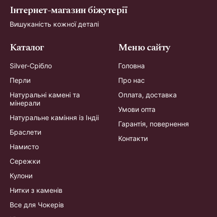
Інтернет-магазин біжутерії
Вишуканість кожної деталі
Каталог
Меню сайту
Silver-Срібло
Головна
Перли
Про нас
Натуральні камені та
Оплата, доставка
мінерали
Умови опта
Натуральне каміння із Індіі
Гарантія, повернення
Браслети
Контакти
Намисто
Сережки
Кулони
Нитки з каменів
Все для Чокерів