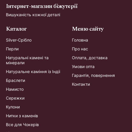
Інтернет-магазин біжутерії
Вишуканість кожної деталі
Каталог
Меню сайту
Silver-Срібло
Головна
Перли
Про нас
Натуральні камені та
Оплата, доставка
мінерали
Умови опта
Натуральне каміння із Індіі
Гарантія, повернення
Браслети
Контакти
Намисто
Сережки
Кулони
Нитки з каменів
Все для Чокерів