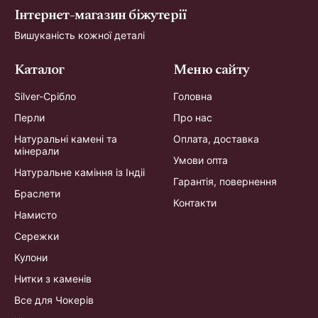
Інтернет-магазин біжутерії
Вишуканість кожної деталі
Каталог
Меню сайту
Silver-Срібло
Головна
Перли
Про нас
Натуральні камені та
Оплата, доставка
мінерали
Умови опта
Натуральне каміння із Індіі
Гарантія, повернення
Браслети
Контакти
Намисто
Сережки
Кулони
Нитки з каменів
Все для Чокерів