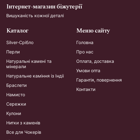
Інтернет-магазин біжутерії
Вишуканість кожної деталі
Каталог
Меню сайту
Silver-Срібло
Головна
Перли
Про нас
Натуральні камені та
Оплата, доставка
мінерали
Умови опта
Натуральне каміння із Індіі
Гарантія, повернення
Браслети
Контакти
Намисто
Сережки
Кулони
Нитки з каменів
Все для Чокерів