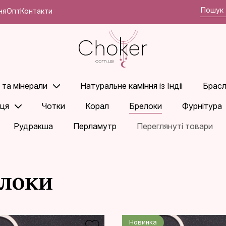
ня
Опт
Контакти
 та мінерали
Натуральне каміння із Індіі
Брасл
ьця
Чотки
Корал
Брелоки
Фурнітура
Рудракша
Перламутр
Переглянуті товари
локи
Новинка