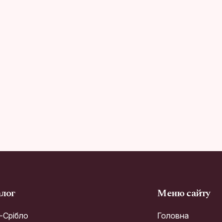
алог
Меню сайту
r-Срібло
Головна