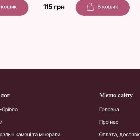
115 грн
 кошик
В кошик
алог
Меню сайту
r-Срібло
Головна
и
Про нас
альні камені та мінерали
Оплата, доставк