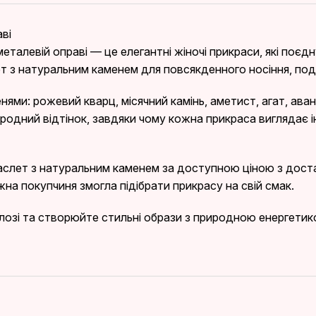
ві
талевій оправі — це елегантні жіночі прикраси, які поєд
т з натуральним каменем для повсякденного носіння, под
ями: рожевий кварц, місячний камінь, аметист, агат, авант
иродний відтінок, завдяки чому кожна прикраса виглядає 
аслет з натуральним каменем за доступною ціною з доста
жна покупчиня змогла підібрати прикрасу на свій смак.
лозі та створюйте стильні образи з природною енергети