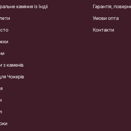
альне каміння із Індіі
Гарантія, поверн
лети
Умови опта
сто
Контакти
жки
ни
и з каменів
для Чокерів
ця
и
л
оки