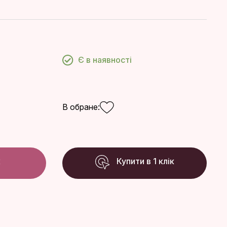
Є в наявності
В обране:
к
Купити в 1 клік