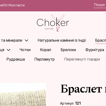
ня
Опт
Контакти
 та мінерали
Натуральне каміння із Індіі
Брасл
ьця
Чотки
Корал
Брелоки
Фурнітура
Рудракша
Перламутр
Переглянуті товари
Браслет 
121
Артикул: