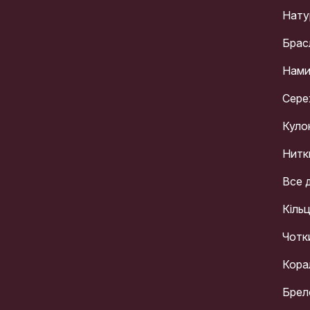
Натур
Брас
Нами
Сере
Куло
Нитк
Все 
Кіль
Чотк
Кора
Брел