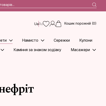
Кошик порожній (0)
Ua
Ru
ети
Намисто
Сережки
Кулони
Каміння за знаком зодіаку
Масажери
нефріт