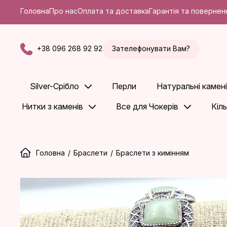
Головна
Про нас
Оплата та доставка
Гарантія та повернен
+38 096 268 92 92
Зателефонувати Вам?
Silver-Срібло
Перли
Натуральні камені
Нитки з каменів
Все для Чокерів
Кіл
Головна
/
Браслети
/
Браслети з кимінням