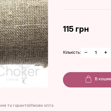
115 грн
Кількість:
В коши
ня та гарантія
Умови опта