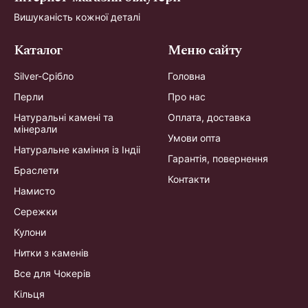
Вишуканість кожної деталі
Каталог
Меню сайту
Silver-Срібло
Головна
Перли
Про нас
Натуральні камені та
Оплата, доставка
мінерали
Умови опта
Натуральне каміння із Індіі
Гарантія, повернення
Браслети
Контакти
Намисто
Сережки
Кулони
Нитки з каменів
Все для Чокерів
Кільця