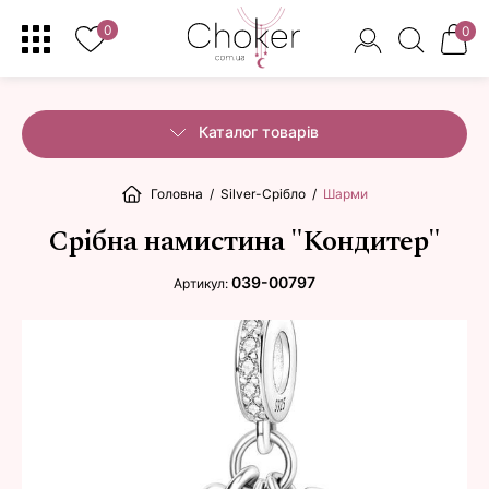
0
0
Каталог товарів
Головна
/
Silver-Срібло
/
Шарми
Срібна намистина "Кондитер"
039-00797
Артикул: