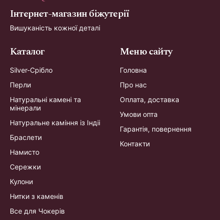
Інтернет-магазин біжутерії
Вишуканість кожної деталі
Каталог
Меню сайту
Silver-Срібло
Головна
Перли
Про нас
Натуральні камені та
Оплата, доставка
мінерали
Умови опта
Натуральне каміння із Індіі
Гарантія, повернення
Браслети
Контакти
Намисто
Сережки
Кулони
Нитки з каменів
Все для Чокерів