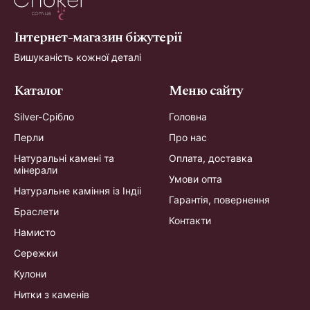
Інтернет-магазин біжутерії
Вишуканість кожної деталі
Каталог
Меню сайту
Silver-Срібло
Головна
Перли
Про нас
Натуральні камені та
Оплата, доставка
мінерали
Умови опта
Натуральне каміння із Індіі
Гарантія, повернення
Браслети
Контакти
Намисто
Сережки
Кулони
Нитки з каменів