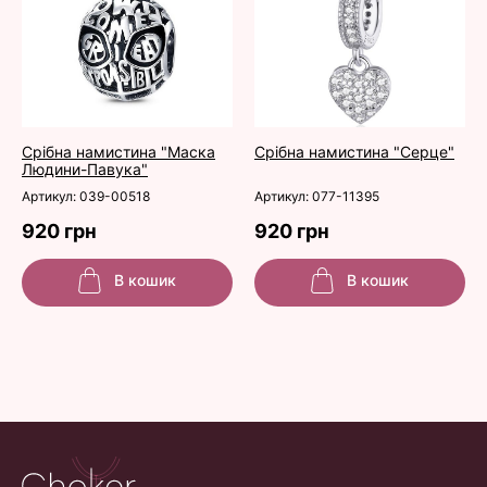
Срібна намистина "Маска
Срібна намистина "Серце"
Людини-Павука"
Артикул: 039-00518
Артикул: 077-11395
920 грн
920 грн
В кошик
В кошик