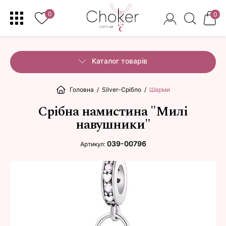
0
0
Каталог товарів
Головна
/
Silver-Срібло
/
Шарми
Срібна намистина "Милі
навушники"
039-00796
Артикул: