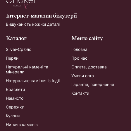
Інтернет-магазин біжутерії
Вишуканість кожної деталі
Каталог
Меню сайту
Silver-Срібло
Головна
Перли
Про нас
Натуральні камені та
Оплата, доставка
мінерали
Умови опта
Натуральне каміння із Індіі
Гарантія, повернення
Браслети
Контакти
Намисто
Сережки
Кулони
Нитки з каменів