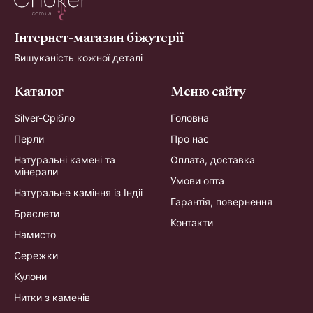
Інтернет-магазин біжутерії
Вишуканість кожної деталі
Каталог
Меню сайту
Silver-Срібло
Головна
Перли
Про нас
Натуральні камені та
Оплата, доставка
мінерали
Умови опта
Натуральне каміння із Індіі
Гарантія, повернення
Браслети
Контакти
Намисто
Сережки
Кулони
Нитки з каменів