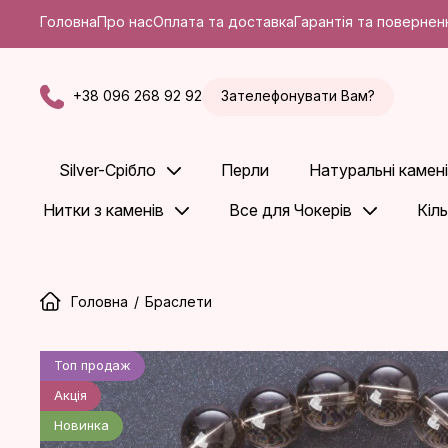
Головна
Про нас
Оплата та доставка
Гарантія та повернен
+38 096 268 92 92
Зателефонувати Вам?
Silver-Срібло
Перли
Натуральні камені
Нитки з каменів
Все для Чокерів
Кіл
Головна
/
Браслети
Топ продаж
Акція
Новинка