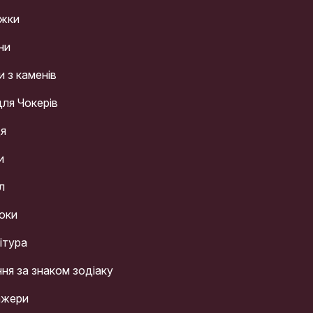
жки
ни
и з каменів
для Чокерів
ця
и
л
оки
ітура
ння за знаком зодіаку
ажери