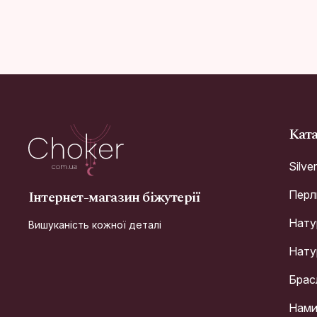
Кат
Silve
Інтернет-магазин біжутерії
Перл
Натур
Вишуканість кожної деталі
Натур
Брас
Нами