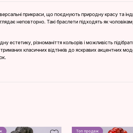
іверсальні прикраси, що поєднують природну красу та інд
иглядає неповторно. Такі браслети підходять як чоловікам,
ну естетику, різноманіття кольорів і можливість підібрат
 стриманих класичних відтінків до яскравих акцентних мод
ок.
аж
Топ продаж