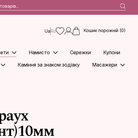
Кошик порожній (0)
Ua
Ru
ети
Намисто
Сережки
Кулони
Каміння за знаком зодіаку
Масажери
раух
инт)10мм