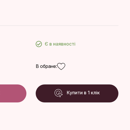
Є в наявності
В обране:
к
Купити в 1 клік