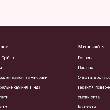
алог
Меню сайту
r-Срібло
Головна
и
Про нас
альні камені та мінерали
Оплата, доставк
альне каміння із Індіі
Гарантія, поверн
лети
Умови опта
сто
Контакти