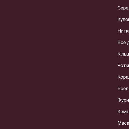
Сере
Куло
Нитк
Все 
Кіль
Чотк
Кора
Брел
Фурн
Камі
Мас