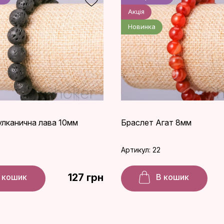
Акція
Новинка
улканична лава 10мм
Браслет Агат 8мм
Артикул: 22
127 грн
 кошик
В кошик