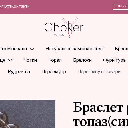
ня
Опт
Контакти
 та мінерали
Натуральне каміння із Індіі
Брасл
ьця
Чотки
Корал
Брелоки
Фурнітура
Рудракша
Перламутр
Переглянуті товари
Браслет 
топаз(с