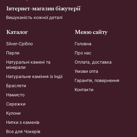
Інтернет-магазин біжутерії
Вишуканість кожної деталі
Каталог
Меню сайту
Silver-Срібло
Головна
Перли
Про нас
Натуральні камені та
Оплата, доставка
мінерали
Умови опта
Натуральне каміння із Індіі
Гарантія, повернення
Браслети
Контакти
Намисто
Сережки
Кулони
Нитки з каменів
Все для Чокерів