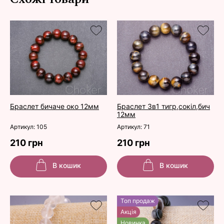
Браслет бичаче око 12мм
Браслет 3в1 тигр,сокіл,бич
12мм
Артикул: 105
Артикул: 71
210 грн
210 грн
В кошик
В кошик
Топ продаж
Акція
Новинка