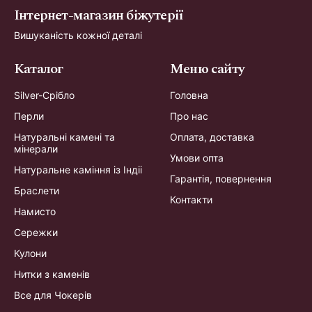
Інтернет-магазин біжутерії
Вишуканість кожної деталі
Каталог
Меню сайту
Silver-Срібло
Головна
Перли
Про нас
Натуральні камені та
Оплата, доставка
мінерали
Умови опта
Натуральне каміння із Індіі
Гарантія, повернення
Браслети
Контакти
Намисто
Сережки
Кулони
Нитки з каменів
Все для Чокерів