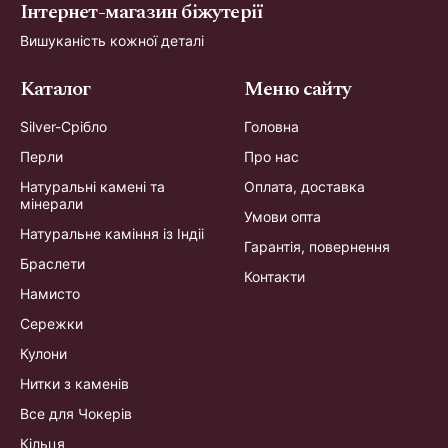
Інтернет-магазин біжутерії
Вишуканість кожної деталі
Каталог
Меню сайту
Silver-Срібло
Головна
Перли
Про нас
Натуральні камені та
Оплата, доставка
мінерали
Умови опта
Натуральне каміння із Індіі
Гарантія, повернення
Браслети
Контакти
Намисто
Сережки
Кулони
Нитки з каменів
Все для Чокерів
Кільця