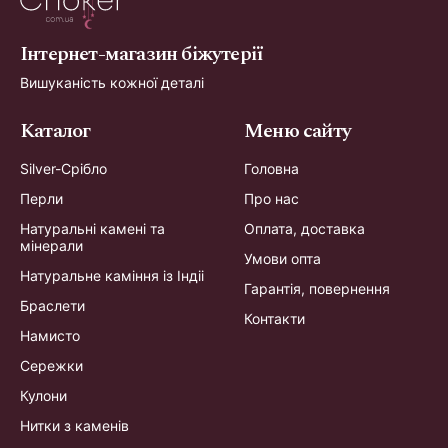
Інтернет-магазин біжутерії
Вишуканість кожної деталі
Каталог
Меню сайту
Silver-Срібло
Головна
Перли
Про нас
Натуральні камені та
Оплата, доставка
мінерали
Умови опта
Натуральне каміння із Індіі
Гарантія, повернення
Браслети
Контакти
Намисто
Сережки
Кулони
Нитки з каменів