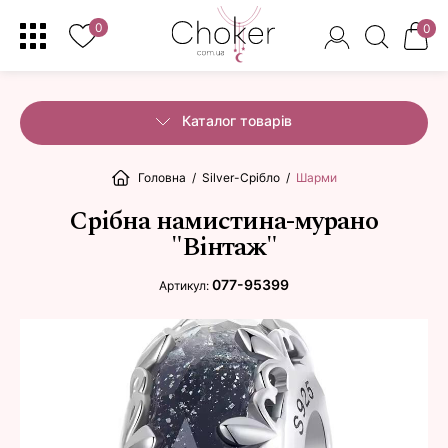
0
0
Каталог товарів
Головна
/
Silver-Срібло
/
Шарми
Срібна намистина-мурано
"Вінтаж"
077-95399
Артикул: