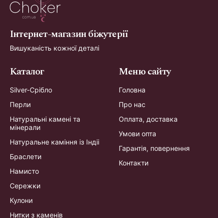
Інтернет-магазин біжутерії
Вишуканість кожної деталі
Каталог
Меню сайту
Silver-Срібло
Головна
Перли
Про нас
Натуральні камені та
Оплата, доставка
мінерали
Умови опта
Натуральне каміння із Індіі
Гарантія, повернення
Браслети
Контакти
Намисто
Сережки
Кулони
Нитки з каменів