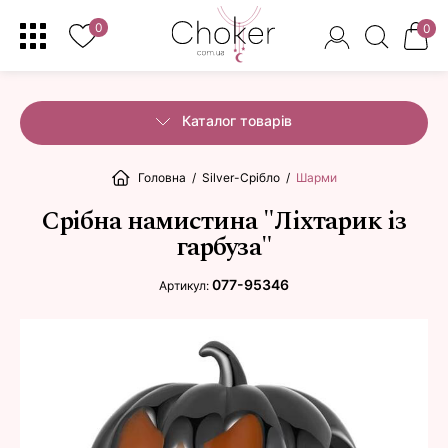
0
0
Каталог товарів
Головна
/
Silver-Срібло
/
Шарми
Срібна намистина "Ліхтарик із
гарбуза"
077-95346
Артикул: