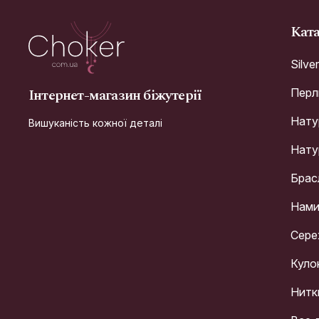
Кат
Silve
Інтернет-магазин біжутерії
Перл
Натур
Вишуканість кожної деталі
Натур
Брас
Нами
Сере
Куло
Нитк