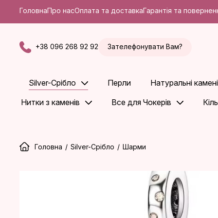
Головна
Про нас
Оплата та доставка
Гарантія та повернен
+38 096 268 92 92
Зателефонувати Вам?
Silver-Срібло
Перли
Натуральні камені
Нитки з каменів
Все для Чокерів
Кіл
Головна
/
Silver-Срібло
/
Шарми