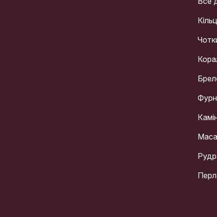
Все 
Кіль
Чотк
Кора
Брел
Фурн
Камі
Мас
Рудр
Перл