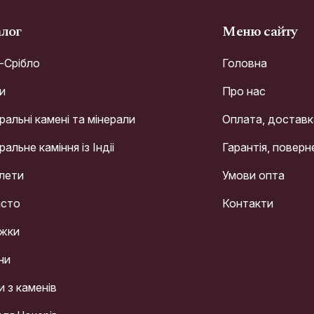
алог
Меню сайту
r-Срібло
Головна
и
Про нас
альні камені та мінерали
Оплата, доставк
альне каміння із Індіі
Гарантія, поверн
лети
Умови опта
сто
Контакти
жки
ни
и з каменів