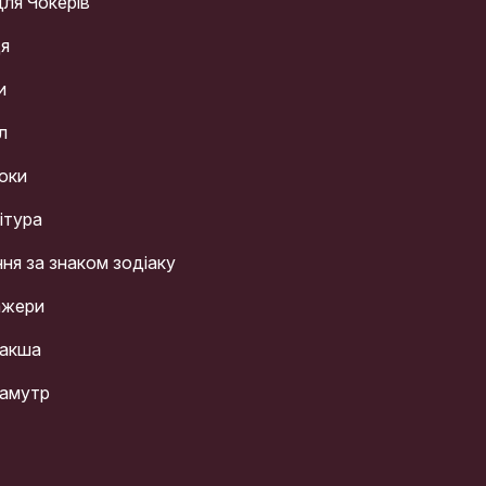
для Чокерів
ця
и
л
оки
ітура
ння за знаком зодіаку
ажери
акша
амутр