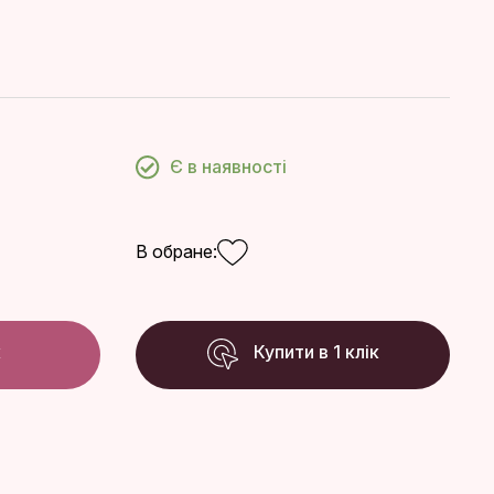
Є в наявності
В обране:
к
Купити в 1 клік