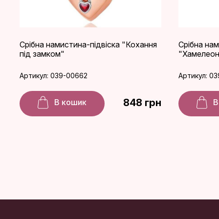
Срібна намистина-підвіска "Кохання
Срібна нам
під замком"
"Хамелеон
Артикул: 039-00662
Артикул: 0
848 грн
В кошик
В