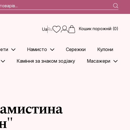
Кошик порожній (0)
Ua
Ru
ети
Намисто
Сережки
Кулони
Каміння за знаком зодіаку
Масажери
намистина
н"