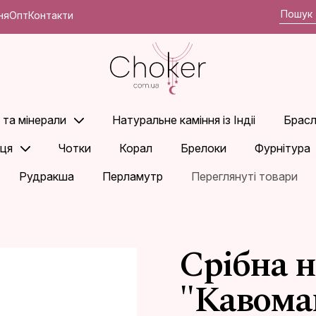
ня
Опт
Контакти
 та мінерали
Натуральне каміння із Індіі
Брасл
ьця
Чотки
Корал
Брелоки
Фурнітура
Рудракша
Перламутр
Переглянуті товари
Срібна 
"Кавома