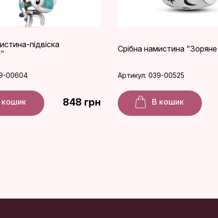
истина-підвіска
Срібна намистина "Зоряне
"
39-00604
Артикул: 039-00525
848 грн
 кошик
В кошик