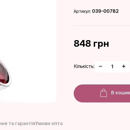
039-00782
Артикул:
848 грн
Кількість:
В коши
ня та гарантія
Умови опта