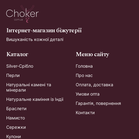
Інтернет-магазин біжутерії
Вишуканість кожної деталі
Каталог
Меню сайту
Silver-Срібло
Головна
Перли
Про нас
Натуральні камені та
Оплата, доставка
мінерали
Умови опта
Натуральне каміння із Індіі
Гарантія, повернення
Браслети
Контакти
Намисто
Сережки
Кулони