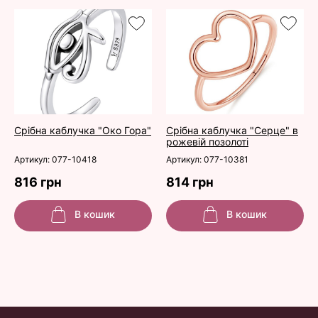
Срібна каблучка "Око Гора"
Срібна каблучка "Серце" в
рожевій позолоті
Артикул: 077-10418
Артикул: 077-10381
816 грн
814 грн
В кошик
В кошик