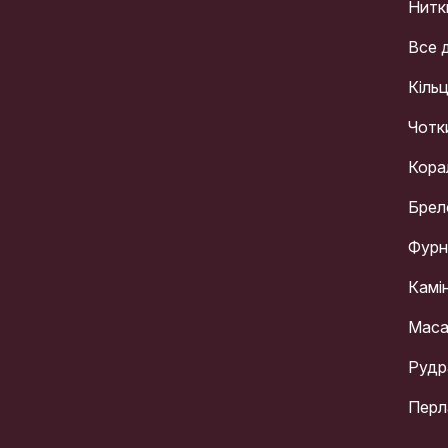
Нитк
Все 
Кіль
Чотк
Кора
Брел
Фурн
Камі
Мас
Рудр
Перл