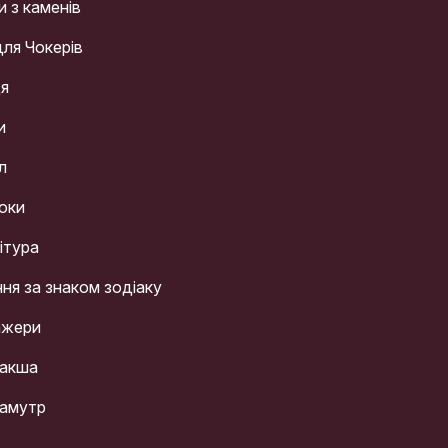
и з каменів
для Чокерів
ця
и
л
оки
ітура
ння за знаком зодіаку
ажери
акша
амутр