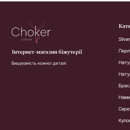
Кат
Silve
Інтернет-магазин біжутерії
Перл
Натур
Вишуканість кожної деталі
Натур
Брас
Нами
Сере
Куло