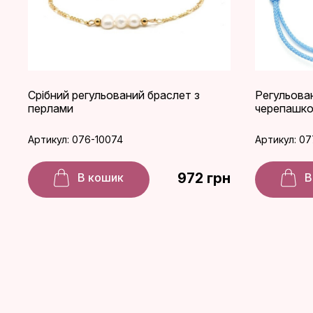
Срібний регульований браслет з
Регульова
перлами
черепашкою
Артикул: 076-10074
Артикул: 07
972 грн
В кошик
В