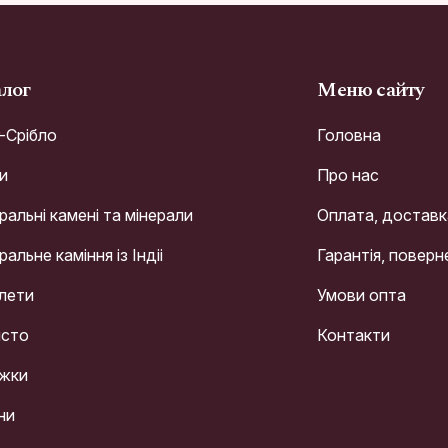
алог
Меню сайту
r-Срібло
Головна
и
Про нас
альні камені та мінерали
Оплата, доставк
альне каміння із Індіі
Гарантія, поверн
лети
Умови опта
сто
Контакти
жки
ни