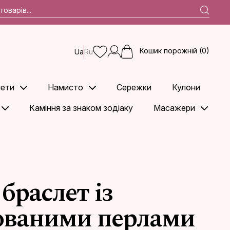
Кошик порожній (0)
Ua
Ru
ети
Намисто
Сережки
Кулони
Каміння за знаком зодіаку
Масажери
браслет із
ованими перлами