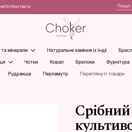
ня
Опт
Контакти
 та мінерали
Натуральне каміння із Індіі
Брасл
ьця
Чотки
Корал
Брелоки
Фурнітура
Рудракша
Перламутр
Переглянуті товари
Срібний 
культив