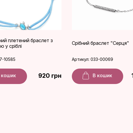
ний плетений браслет з
Срібний браслет "Серця"
 у сріблі
7-10585
Артикул: 033-00069
920 грн
 кошик
В кошик