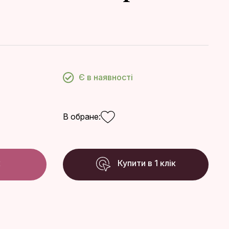
Є в наявності
В обране:
к
Купити в 1 клік