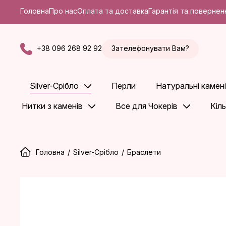
Головна
Про нас
Оплата та доставка
Гарантія та повернен
+38 096 268 92 92
Зателефонувати Вам?
Silver-Срібло
Перли
Натуральні камені
Нитки з каменів
Все для Чокерів
Кіл
Головна
/
Silver-Срібло
/
Браслети