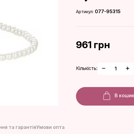
077-95315
Артикул:
961 грн
Кількість:
В коши
ня та гарантія
Умови опта