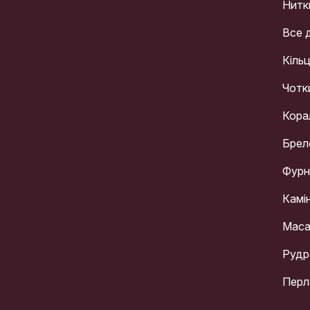
Нитк
Все 
Кіль
Чотк
Кора
Брел
Фурн
Камі
Мас
Рудр
Перл