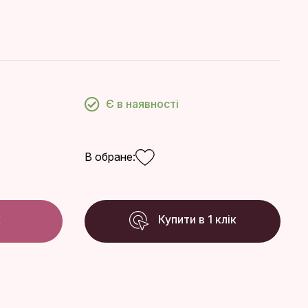
Є в наявності
В обране:
к
Купити в 1 клік