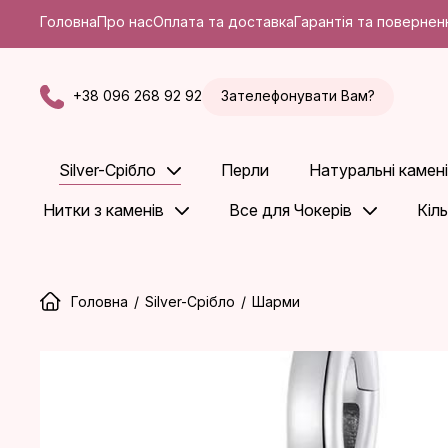
Головна
Про нас
Оплата та доставка
Гарантія та повернен
+38 096 268 92 92
Зателефонувати Вам?
Silver-Срібло
Перли
Натуральні камені
Нитки з каменів
Все для Чокерів
Кіл
Головна
/
Silver-Срібло
/
Шарми