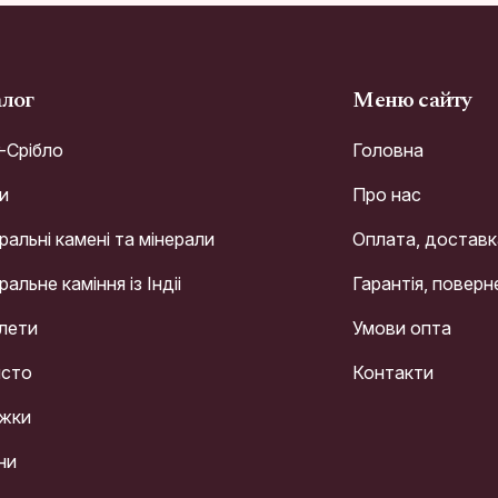
алог
Меню сайту
r-Срібло
Головна
и
Про нас
альні камені та мінерали
Оплата, доставк
альне каміння із Індіі
Гарантія, поверн
лети
Умови опта
сто
Контакти
жки
ни