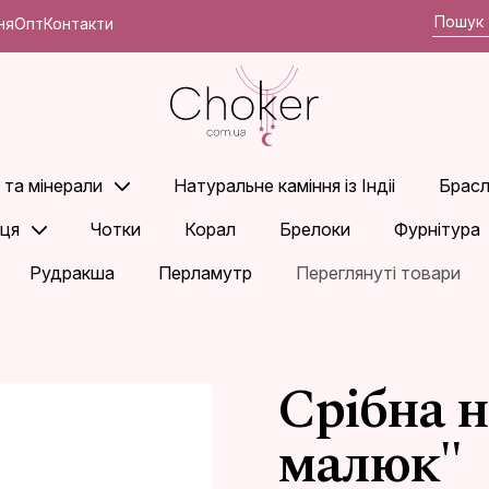
ня
Опт
Контакти
 та мінерали
Натуральне каміння із Індіі
Брасл
ьця
Чотки
Корал
Брелоки
Фурнітура
Рудракша
Перламутр
Переглянуті товари
Срібна 
малюк"