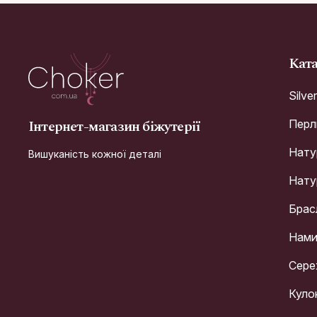
Кат
Silve
Інтернет-магазин біжутерії
Перл
Натур
Вишуканість кожної деталі
Натур
Брас
Нами
Сере
Куло