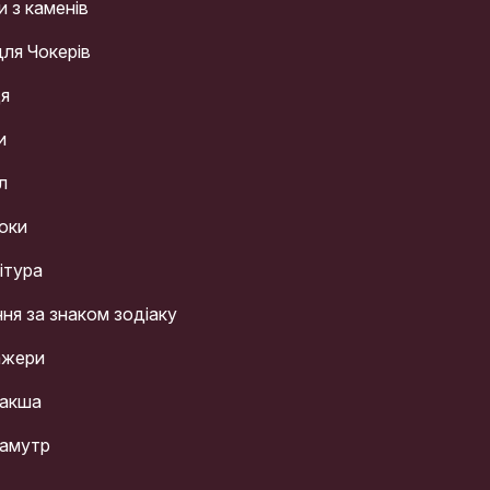
и з каменів
для Чокерів
ця
и
л
оки
ітура
ння за знаком зодіаку
ажери
акша
амутр