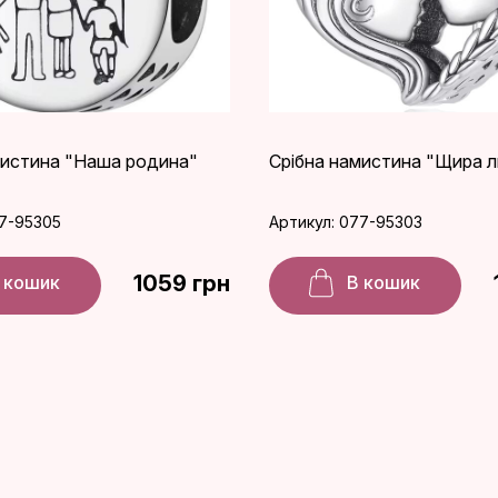
мистина "Наша родина"
Срібна намистина "Щира 
77-95305
Артикул: 077-95303
1059 грн
 кошик
В кошик