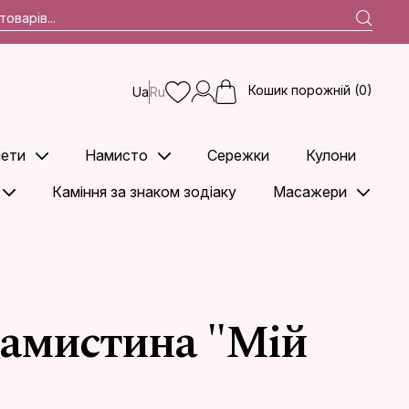
Кошик порожній (0)
Ua
Ru
ети
Намисто
Сережки
Кулони
Каміння за знаком зодіаку
Масажери
намистина "Мій