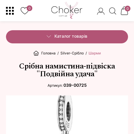
0
0
Каталог товарів
Головна
/
Silver-Срібло
/
Шарми
Срібна намистина-підвіска
"Подвійна удача"
039-00725
Артикул: