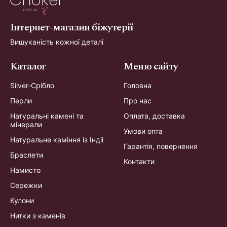
Інтернет-магазин біжутерії
Вишуканість кожної деталі
Каталог
Меню сайту
Silver-Срібло
Головна
Перли
Про нас
Натуральні камені та
Оплата, доставка
мінерали
Умови опта
Натуральне каміння із Індіі
Гарантія, повернення
Браслети
Контакти
Намисто
Сережки
Кулони
Нитки з каменів