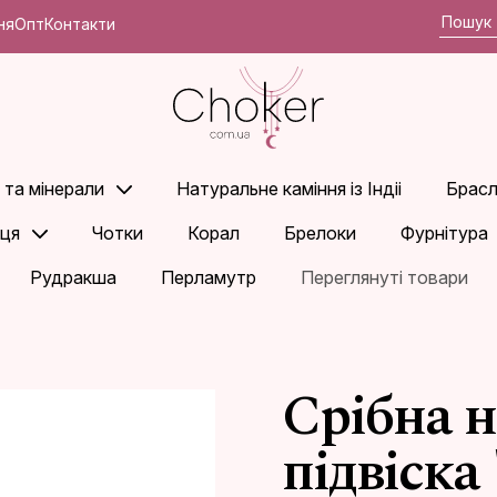
ня
Опт
Контакти
 та мінерали
Натуральне каміння із Індіі
Брасл
ьця
Чотки
Корал
Брелоки
Фурнітура
Рудракша
Перламутр
Переглянуті товари
Срібна 
підвіска