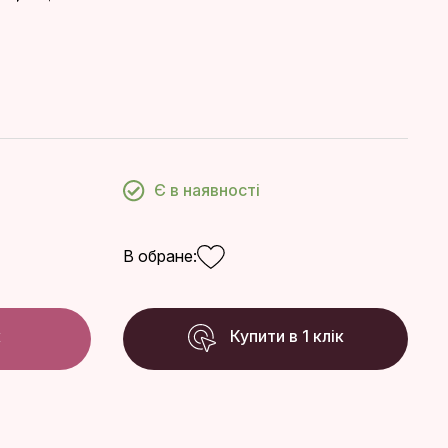
Є в наявності
В обране:
к
Купити в 1 клік