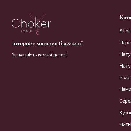
Кат
Silve
Інтернет-магазин біжутерії
Перл
Натур
Вишуканість кожної деталі
Натур
Брас
Нами
Сере
Куло
Нитк