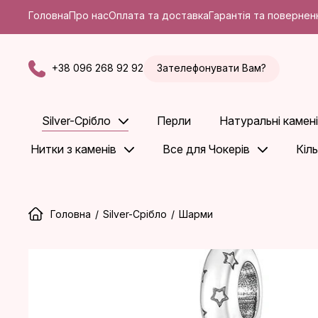
Головна
Про нас
Оплата та доставка
Гарантія та повернен
+38 096 268 92 92
Зателефонувати Вам?
Silver-Срібло
Перли
Натуральні камені
Нитки з каменів
Все для Чокерів
Кіл
Головна
/
Silver-Срібло
/
Шарми