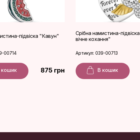
Срібна намистина-підвіск
истина-підвіска "Кавун"
вічне кохання"
9-00714
Артикул: 039-00713
875 грн
 кошик
В кошик