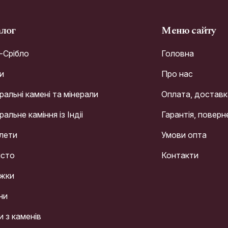
алог
Меню сайту
r-Срібло
Головна
и
Про нас
альні камені та мінерали
Оплата, доставк
альне каміння із Індіі
Гарантія, поверн
лети
Умови опта
сто
Контакти
жки
ни
и з каменів