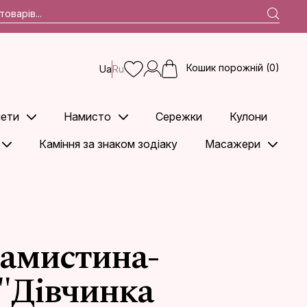
Кошик порожній (0)
Ua
Ru
ети
Намисто
Сережки
Кулони
Каміння за знаком зодіаку
Масажери
намистина-
 "Дівчинка