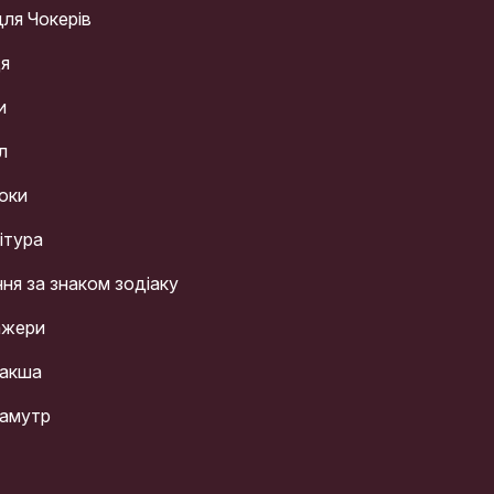
для Чокерів
ця
и
л
оки
ітура
ння за знаком зодіаку
ажери
акша
амутр