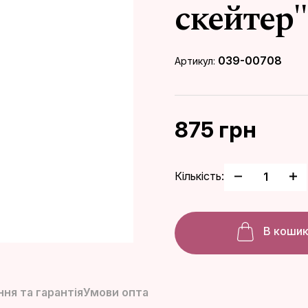
скейтер"
039-00708
Артикул:
875 грн
Кількість:
В коши
ня та гарантія
Умови опта