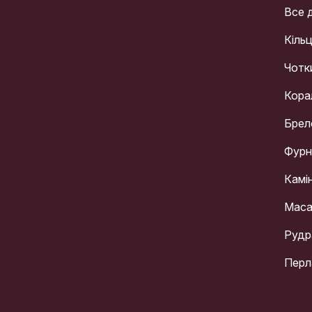
Все 
Кіль
Чотк
Кора
Брел
Фурн
Камі
Мас
Рудр
Перл