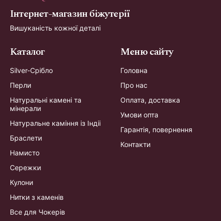
Інтернет-магазин біжутерії
Вишуканість кожної деталі
Каталог
Меню сайту
Silver-Срібло
Головна
Перли
Про нас
Натуральні камені та
Оплата, доставка
мінерали
Умови опта
Натуральне каміння із Індіі
Гарантія, повернення
Браслети
Контакти
Намисто
Сережки
Кулони
Нитки з каменів
Все для Чокерів