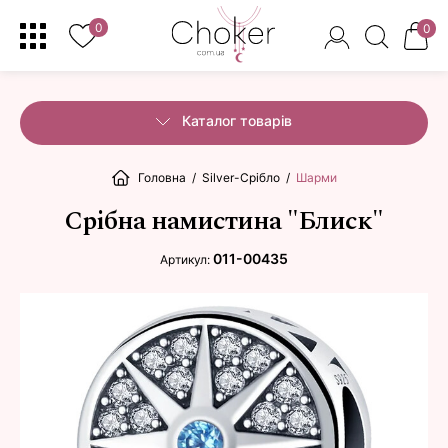
0
0
Каталог товарів
Головна
/
Silver-Срібло
/
Шарми
Срібна намистина "Блиск"
011-00435
Артикул: