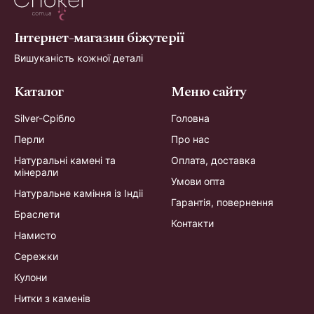
Інтернет-магазин біжутерії
Вишуканість кожної деталі
Каталог
Меню сайту
Silver-Срібло
Головна
Перли
Про нас
Натуральні камені та
Оплата, доставка
мінерали
Умови опта
Натуральне каміння із Індіі
Гарантія, повернення
Браслети
Контакти
Намисто
Сережки
Кулони
Нитки з каменів