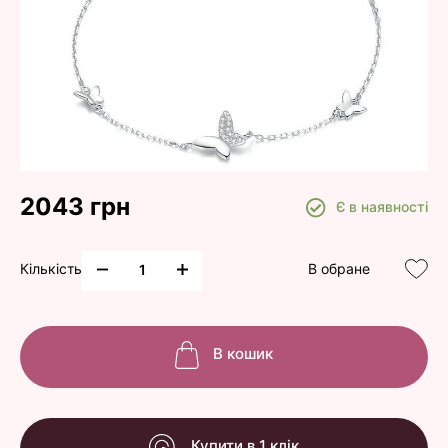
2043 грн
Є в наявності
Кількість
В обране
В кошик
Купити в 1 клік