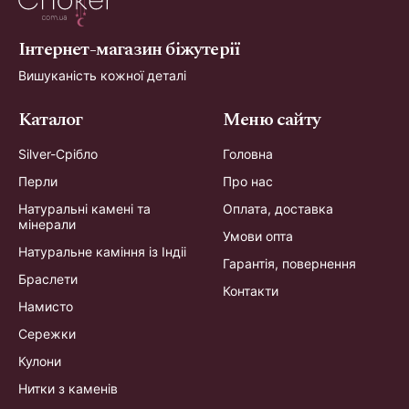
Інтернет-магазин біжутерії
Вишуканість кожної деталі
Каталог
Меню сайту
Silver-Срібло
Головна
Перли
Про нас
Натуральні камені та
Оплата, доставка
мінерали
Умови опта
Натуральне каміння із Індіі
Гарантія, повернення
Браслети
Контакти
Намисто
Сережки
Кулони
Нитки з каменів