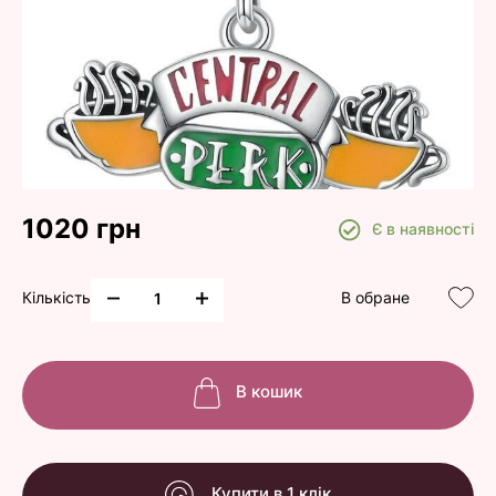
1020 грн
Є в наявності
Кількість
В обране
В кошик
Купити в 1 клік