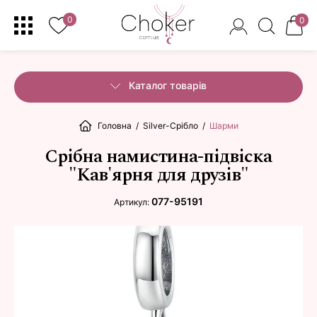
0
0
Каталог товарів
Головна
/
Silver-Срібло
/
Шарми
Срібна намистина-підвіска
"Кав'ярня для друзів"
077-95191
Артикул: