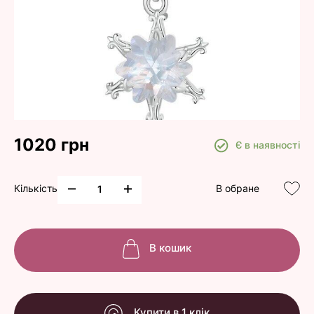
1020 грн
Є в наявності
Кількість
В обране
В кошик
Купити в 1 клік