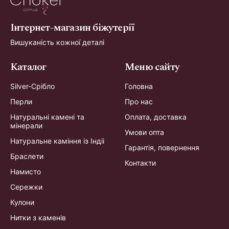
Інтернет-магазин біжутерії
Вишуканість кожної деталі
Каталог
Меню сайту
Silver-Срібло
Головна
Перли
Про нас
Натуральні камені та
Оплата, доставка
мінерали
Умови опта
Натуральне каміння із Індіі
Гарантія, повернення
Браслети
Контакти
Намисто
Сережки
Кулони
Нитки з каменів