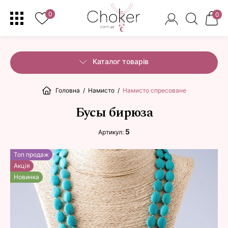
0
0
Каталог товарів
Головна
/
Намисто
/
Намисто спресоване
Бусы бирюза
5
Артикул:
Топ продаж
Акція
Новинка