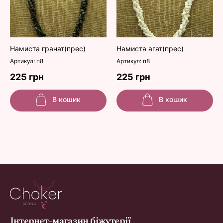
Намиста гранат(прес)
Намиста агат(прес)
Артикул: п8
Артикул: п8
225 грн
225 грн
В кошик
В кошик
Інтернет-магазин біжутерії