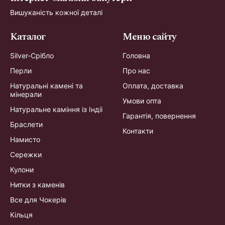
Вишуканість кожної деталі
Каталог
Меню сайту
Silver-Срібло
Головна
Перли
Про нас
Натуральні камені та
Оплата, доставка
мінерали
Умови опта
Натуральне каміння із Індіі
Гарантія, повернення
Браслети
Контакти
Намисто
Сережки
Кулони
Нитки з каменів
Все для Чокерів
Кільця