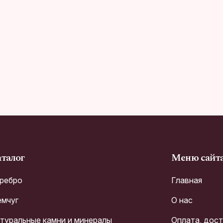
талог
Меню сайт
ребро
Главная
мчуг
О нас
туральные камни и минералы
Оплата, дос