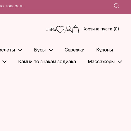
Корзина пуста (0)
Ua
Ru
аслеты
Бусы
Сережки
Кулоны
Камни по знакам зодиака
Массажеры