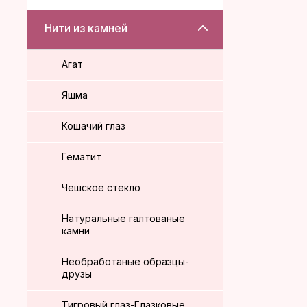
Нити из камней
Агат
Яшма
Кошачий глаз
Гематит
Чешское стекло
Натуральные галтованые
камни
Необработаные образцы-
друзы
Тигровый глаз-Глазковые