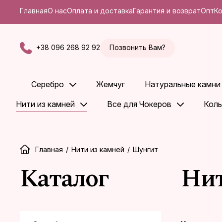
Главная
О нас
Оплата и доставка
Гарантия и возврат
Опт
К
+38 096 268 92 92
Позвонить Вам?
Серебро
Жемчуг
Натуральные камни
Нити из камней
Все для Чокеров
Коль
Главная
/
Нити из камней
/
Шунгит
Каталог
Ни