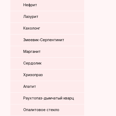
Нефрит
Лазурит
Кахолонг
Змеевик-Серпентинит
Марганит
Сердолик
Хризопраз
Апатит
Раухтопаз-дымчатый кварц
Опалитовое стекло