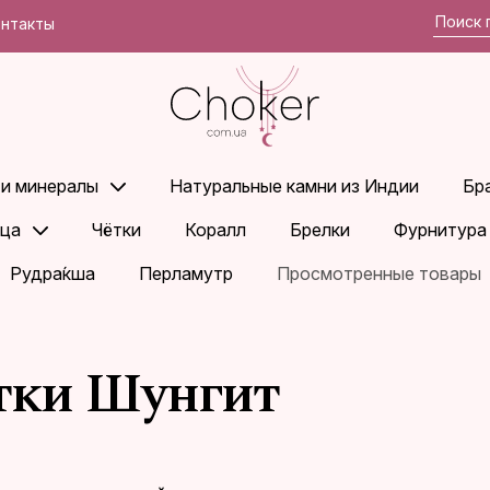
онтакты
 и минералы
Натуральные камни из Индии
Бр
ца
Чётки
Коралл
Брелки
Фурнитура
Рудра́кша
Перламутр
Просмотренные товары
тки Шунгит