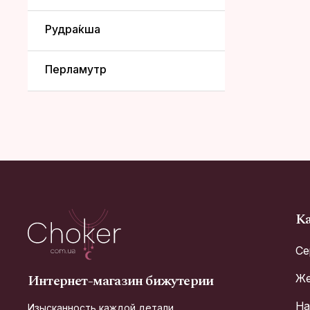
Рудра́кша
Перламутр
Ка
Се
Интернет-магазин бижутерии
Же
На
Изысканность каждой детали