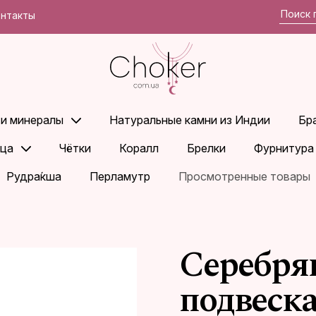
онтакты
 и минералы
Натуральные камни из Индии
Бр
ца
Чётки
Коралл
Брелки
Фурнитура
Рудра́кша
Перламутр
Просмотренные товары
Серебря
подвеск