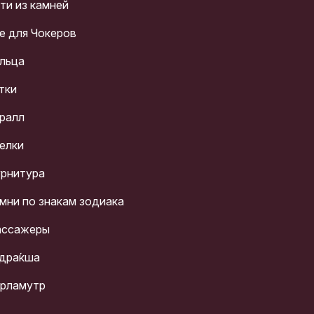
ти из камней
е для Чокеров
льца
тки
ралл
елки
рнитура
мни по знакам зодиака
ссажеры
дра́кша
рламутр