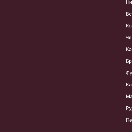
Ни
Вс
Ко
Чё
Ко
Бр
Фу
Ка
Ма
Ру
Пе