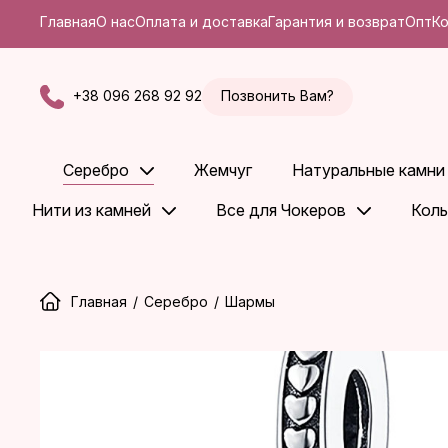
Главная
О нас
Оплата и доставка
Гарантия и возврат
Опт
К
+38 096 268 92 92
Позвонить Вам?
Серебро
Жемчуг
Натуральные камни
Нити из камней
Все для Чокеров
Коль
Главная
/
Серебро
/
Шармы