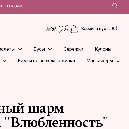
Корзина пуста (0)
Ua
Ru
аслеты
Бусы
Сережки
Кулоны
Камни по знакам зодиака
Массажеры
ный шарм-
а "Влюбленность"