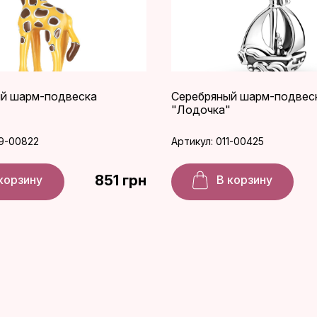
й шарм-подвеска
Серебряный шарм-подвес
"Лодочка"
39-00822
Артикул: 011-00425
851 грн
корзину
В корзину