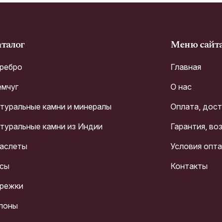
талог
Меню сайт
ребро
Главная
мчуг
О нас
туральные камни и минералы
Оплата, дос
туральные камни из Индии
Гарантия, во
аслеты
Условия опт
сы
Контакты
режки
лоны