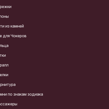
режки
лоны
ти из камней
е для Чокеров
льца
тки
ралл
елки
рнитура
мни по знакам зодиака
ссажеры