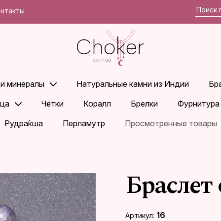
онтакты
 и минералы
Натуральные камни из Индии
Бр
ца
Чётки
Коралл
Брелки
Фурнитура
Рудра́кша
Перламутр
Просмотренные товары
Браслет
16
Артикул: