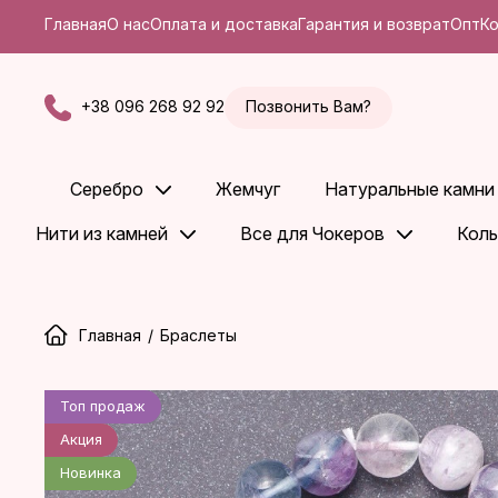
Главная
О нас
Оплата и доставка
Гарантия и возврат
Опт
К
+38 096 268 92 92
Позвонить Вам?
Серебро
Жемчуг
Натуральные камни
Нити из камней
Все для Чокеров
Коль
Главная
/
Браслеты
Топ продаж
Акция
Новинка