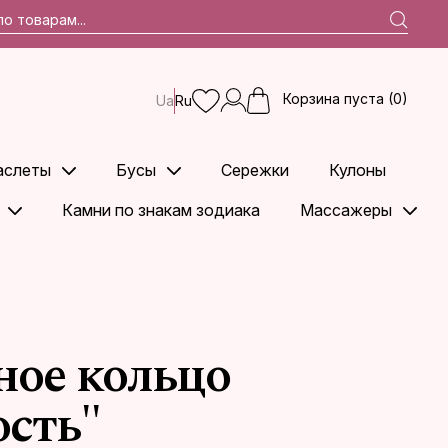
Корзина пуста (0)
Ua
Ru
аслеты
Бусы
Сережки
Кулоны
Камни по знакам зодиака
Массажеры
ное кольцо
сть"