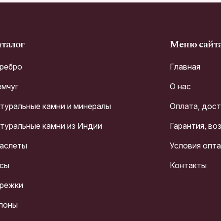
талог
Меню сайт
ребро
Главная
мчуг
О нас
туральные камни и минералы
Оплата, дос
туральные камни из Индии
Гарантия, во
аслеты
Условия опт
сы
Контакты
режки
лоны