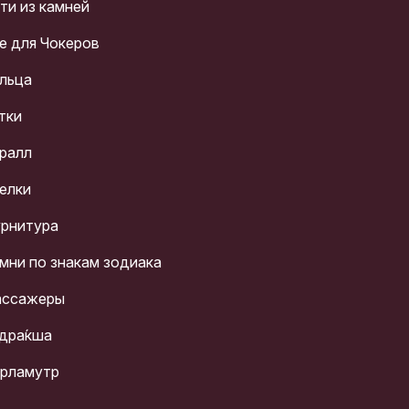
ти из камней
е для Чокеров
льца
тки
ралл
елки
рнитура
мни по знакам зодиака
ссажеры
дра́кша
рламутр