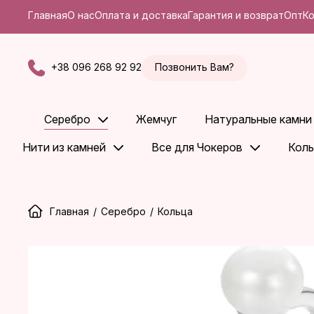
Главная
О нас
Оплата и доставка
Гарантия и возврат
Опт
К
+38 096 268 92 92
Позвонить Вам?
Серебро
Жемчуг
Натуральные камни
Нити из камней
Все для Чокеров
Коль
Главная
/
Серебро
/
Кольца