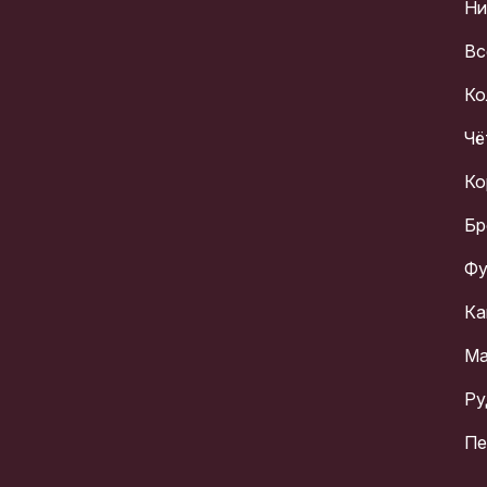
Ни
Вс
Ко
Чё
Ко
Бр
Фу
Ка
Ма
Ру
Пе