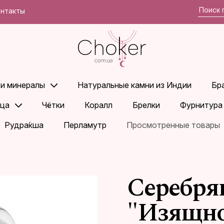
онтакты
 и минералы
Натуральные камни из Индии
Бр
ца
Чётки
Коралл
Брелки
Фурнитура
Рудра́кша
Перламутр
Просмотренные товары
Серебря
"Изящно