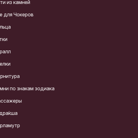
ти из камней
е для Чокеров
льца
тки
ралл
елки
рнитура
мни по знакам зодиака
ссажеры
дра́кша
рламутр