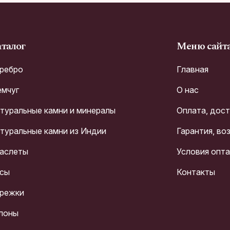
талог
Меню сайт
ребро
Главная
мчуг
О нас
туральные камни и минералы
Оплата, дос
туральные камни из Индии
Гарантия, во
аслеты
Условия опт
сы
Контакты
режки
лоны