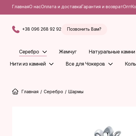
Главная
О нас
Оплата и доставка
Гарантия и возврат
Опт
К
+38 096 268 92 92
Позвонить Вам?
Серебро
Жемчуг
Натуральные камни
Нити из камней
Все для Чокеров
Коль
Главная
/
Серебро
/
Шармы