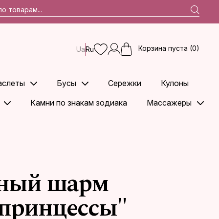
Корзина пуста (0)
Ua
Ru
аслеты
Бусы
Сережки
Кулоны
Камни по знакам зодиака
Массажеры
яный шарм
 принцессы"