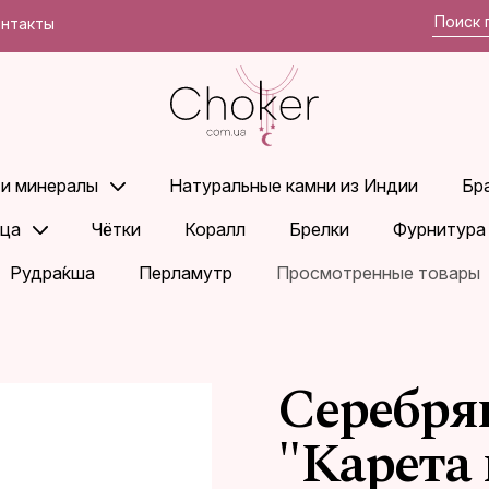
онтакты
 и минералы
Натуральные камни из Индии
Бр
ца
Чётки
Коралл
Брелки
Фурнитура
Рудра́кша
Перламутр
Просмотренные товары
Серебр
"Карета