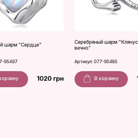
Серебряный шарм "Клянус
й шарм "Сердце"
вечно"
77-95497
Артикул: 077-95485
1020 грн
корзину
В корзину