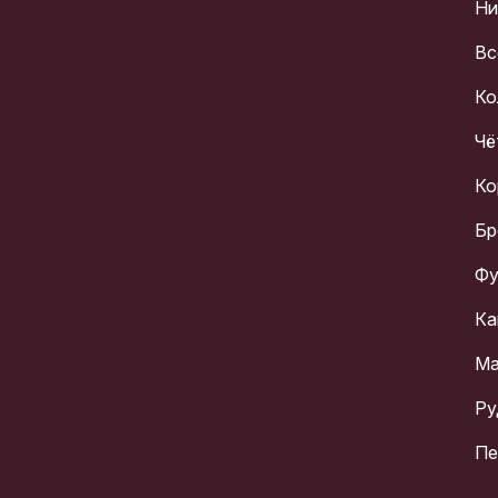
Ни
Вс
Ко
Чё
Ко
Бр
Фу
Ка
Ма
Ру
Пе