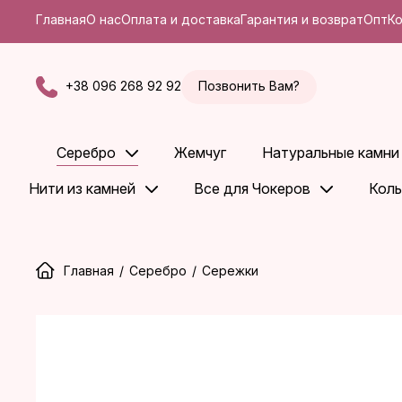
Главная
О нас
Оплата и доставка
Гарантия и возврат
Опт
К
+38 096 268 92 92
Позвонить Вам?
Серебро
Жемчуг
Натуральные камни
Нити из камней
Все для Чокеров
Коль
Главная
/
Серебро
/
Сережки