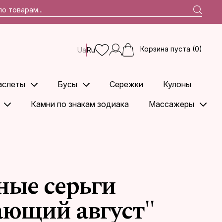
Корзина пуста (0)
Ua
Ru
аслеты
Бусы
Сережки
Кулоны
Камни по знакам зодиака
Массажеры
ные серьги
ающий август"