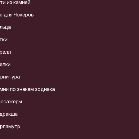
ти из камней
е для Чокеров
льца
тки
ралл
елки
рнитура
мни по знакам зодиака
ссажеры
дра́кша
рламутр