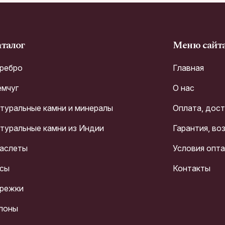
талог
Меню сайт
ребро
Главная
мчуг
О нас
туральные камни и минералы
Оплата, дос
туральные камни из Индии
Гарантия, во
аслеты
Условия опт
сы
Контакты
режки
лоны