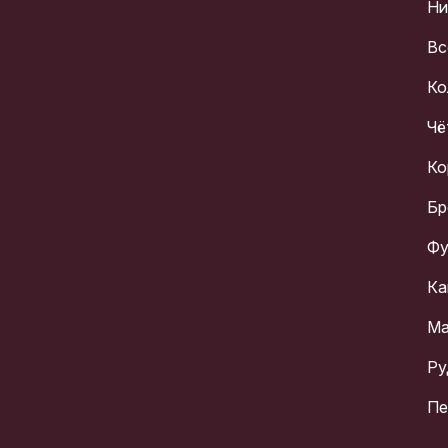
Ни
Вс
Ко
Чё
Ко
Бр
Фу
Ка
Ма
Ру
Пе