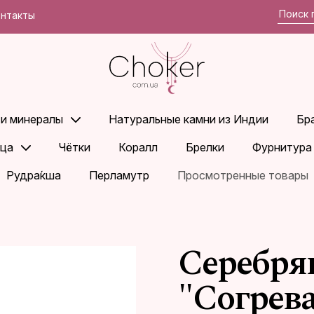
онтакты
 и минералы
Натуральные камни из Индии
Бр
ца
Чётки
Коралл
Брелки
Фурнитура
Рудра́кша
Перламутр
Просмотренные товары
Серебря
"Согрев