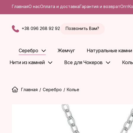
Главная
О нас
Оплата и доставка
Гарантия и возврат
Опт
К
+38 096 268 92 92
Позвонить Вам?
Серебро
Жемчуг
Натуральные камни
Нити из камней
Все для Чокеров
Коль
Главная
/
Серебро
/
Колье