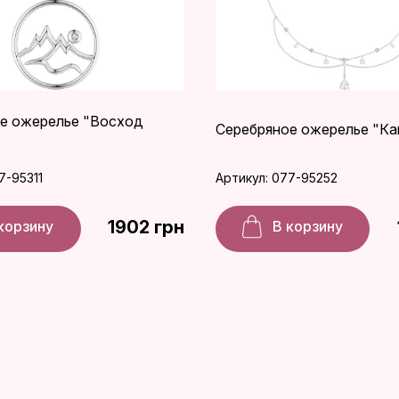
е ожерелье "Восход
Серебряное ожерелье "Ка
7-95311
Артикул: 077-95252
1902 грн
корзину
В корзину