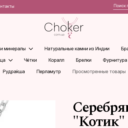
онтакты
 и минералы
Натуральные камни из Индии
Бр
ца
Чётки
Коралл
Брелки
Фурнитура
Рудра́кша
Перламутр
Просмотренные товары
Серебря
"Котик"