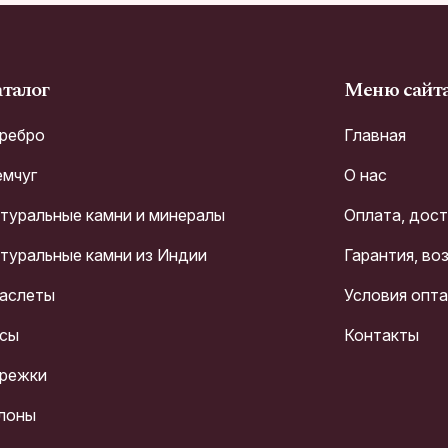
талог
Меню сайт
ребро
Главная
мчуг
О нас
туральные камни и минералы
Оплата, дос
туральные камни из Индии
Гарантия, во
аслеты
Условия опт
сы
Контакты
режки
лоны