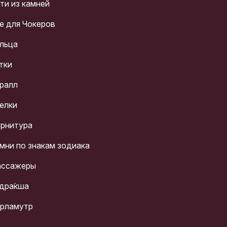
ти из камней
е для Чокеров
льца
тки
ралл
елки
рнитура
мни по знакам зодиака
ссажеры
дра́кша
рламутр