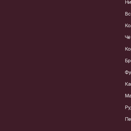
Ни
Вс
Ко
Чё
Ко
Бр
Фу
Ка
Ма
Ру
Пе