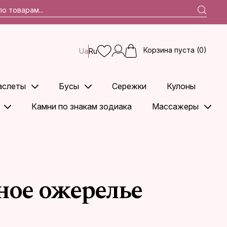
Корзина пуста (0)
Ua
Ru
аслеты
Бусы
Сережки
Кулоны
Камни по знакам зодиака
Массажеры
ное ожерелье